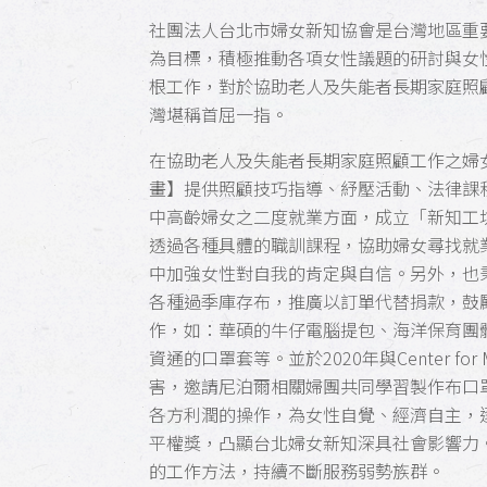
社團法人台北市婦女新知協會是台灣地區重要
為目標，積極推動各項女性議題的研討與女
根工作，對於協助老人及失能者長期家庭照
灣堪稱首屈一指。
在協助老人及失能者長期家庭照顧工作之婦
畫】提供照顧技巧指導、紓壓活動、法律課
中高齡婦女之二度就業方面，成立「新知工
透過各種具體的職訓課程，協助婦女尋找就
中加強女性對自我的肯定與自信。另外，也
各種過季庫存布，推廣以訂單代替捐款，鼓
作，如：華碩的牛仔電腦提包、海洋保育團
資通的口罩套等。並於2020年與Center for Med
害，邀請尼泊爾相關婦團共同學習製作布口
各方利潤的操作，為女性自覺、經濟自主，
平權獎，凸顯台北婦女新知深具社會影響力
的工作方法，持續不斷服務弱勢族群。