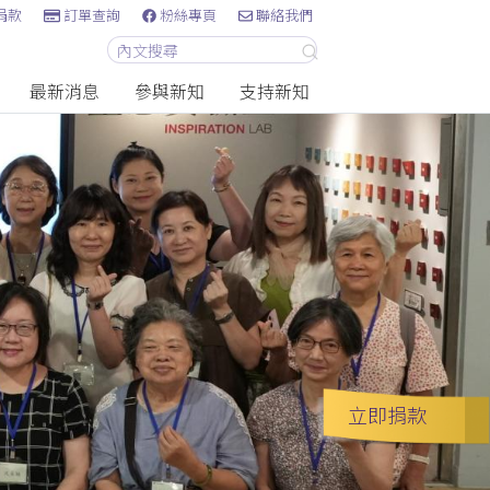
捐款
訂單查詢
粉絲專頁
聯絡我們
最新消息
參與新知
支持新知
立即捐款