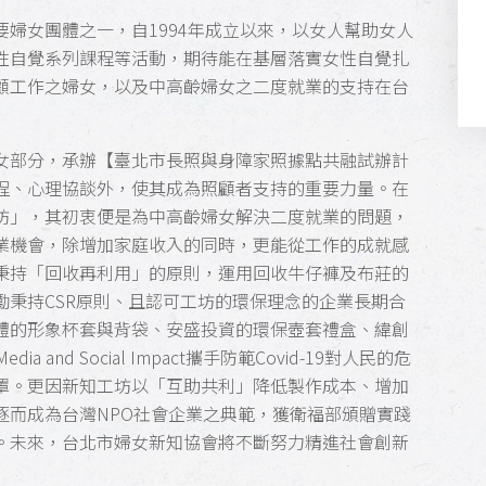
婦女團體之一，自1994年成立以來，以女人幫助女人
性自覺系列課程等活動，期待能在基層落實女性自覺扎
顧工作之婦女，以及中高齡婦女之二度就業的支持在台
女部分，承辦【臺北市長照與身障家照據點共融試辦計
程、心理協談外，使其成為照顧者支持的重要力量。在
坊」，其初衷便是為中高齡婦女解決二度就業的問題，
業機會，除增加家庭收入的同時，更能從工作的成就感
秉持「回收再利用」的原則，運用回收牛仔褲及布莊的
勵秉持CSR原則、且認可工坊的環保理念的企業長期合
體的形象杯套與背袋、安盛投資的環保壺套禮盒、緯創
ia and Social Impact攜手防範Covid-19對人民的危
罩。更因新知工坊以「互助共利」降低製作成本、增加
逐而成為台灣NPO社會企業之典範，獲衛福部頒贈實踐
。未來，台北市婦女新知協會將不斷努力精進社會創新