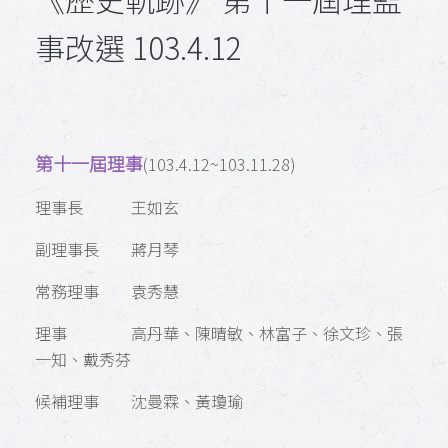
事改選 103.4.12
第十一屆理事
(103.4.12~103.11.28)
理事長 王如玄
副理事長 蔣月琴
常務理事 袁秀慧
理事 高丹華、陳晴敏、林富子、徐文珍、張
一知、戴秀芬
候補理事 沈曼霖、黃瓊瑜