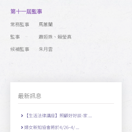
第十一屆監事
常務監事 馬蕙蘭
監事 蕭姮姝、賴瑩真
候補監事 朱月雲
最新訊息
【生活法律講座】照顧好好談-家 ...
婦女新知協會將於4/26~4/ ...