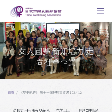
女人圓夢 新知培力 走
向社會企業
首頁
《歷史軌跡》 第十一屆理監事改選 103.4.12
《歷史軌跡》 第十一屆理監